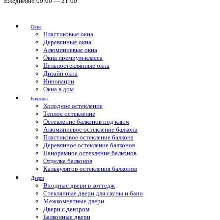
Ежедневно 09:00 — 21:00
Окна
Пластиковые окна
Деревянные окна
Алюминиевые окна
Окна премиум-класса
Цельностеклянные окна
Дизайн окна
Инновации
Окна в дом
Балконы
Холодное остекление
Теплое остекление
Остекление балконов под ключ
Алюминиевое остекление балкона
Пластиковое остекление балкона
Деревянное остекление балконов
Панорамное остекление балконов
Отделка балконов
Калькулятор остекления балконов
Двери
Входные двери в коттедж
Стеклянные двери для сауны и бани
Межкомнатные двери
Двери с декором
Балконные двери