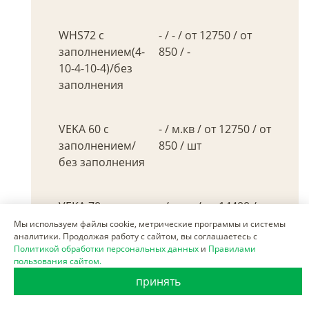
WHS72 с
- / - / от 12750 / от
заполнением(4-
850 / -
10-4-10-4)/без
заполнения
VEKA 60 с
- / м.кв / от 12750 / от
заполнением/
850 / шт
без заполнения
VEKA 70 с
- / м.кв / от 14400 / от
заполнением/
850 / шт
Мы используем файлы cookie, метрические программы и системы
аналитики. Продолжая работу с сайтом, вы соглашаетесь с
без заполнения
Политикой обработки персональных данных
и
Правилами
пользования сайтом.
принять
Замена створки
- / м.кв / от 5000 / от
Ал
850 / шт