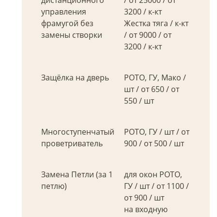
дистанционного
/ от 25000 / от
управления
3200 / к-кт
фрамугой без
Жестка тяга / к-кт
замены створки
/ от 9000 / от
3200 / к-кт
Защёлка на дверь
РОТО, ГУ, Мако /
шт / от 650 / от
550 / шт
Многоступенчатый
РОТО, ГУ / шт / от
проветриватель
900 / от 500 / шт
Замена Петли (за 1
для окон РОТО,
петлю)
ГУ / шт / от 1100 /
от 900 / шт
на входную