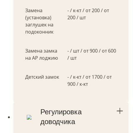
Замена
- / к-кт / от 200 / от
(установка)
200 / шт
заглушек на
подоконник
Замена замка
- / шт / от 900 / от 600
на АР лоджию
/ шт
Детский замок
- / к-кт / от 1700 / от
900 / к-кт
Регулировка
доводчика