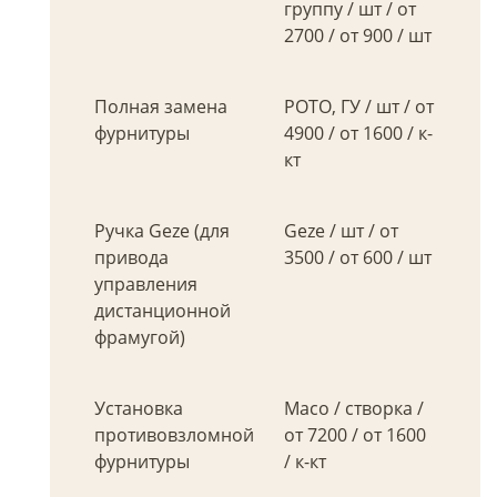
группу / шт / от
2700 / от 900 / шт
Полная замена
РОТО, ГУ / шт / от
фурнитуры
4900 / от 1600 / к-
кт
Ручка Geze (для
Geze / шт / от
привода
3500 / от 600 / шт
управления
дистанционной
фрамугой)
Установка
Maco / створка /
противовзломной
от 7200 / от 1600
фурнитуры
/ к-кт