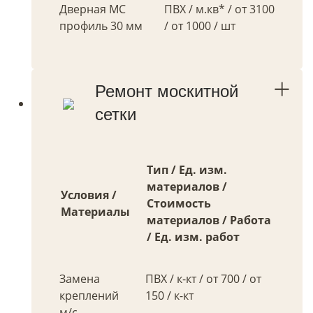
Дверная МС
ПВХ / м.кв* / от 3100
профиль 30 мм
/ от 1000 / шт
Ремонт москитной
сетки
Тип / Ед. изм.
материалов /
Условия /
Стоимость
Материалы
материалов / Работа
/ Ед. изм. работ
Замена
ПВХ / к-кт / от 700 / от
креплений
150 / к-кт
м/с