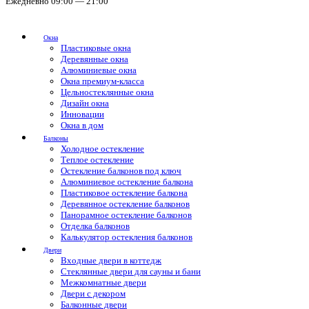
Ежедневно 09:00 — 21:00
Окна
Пластиковые окна
Деревянные окна
Алюминиевые окна
Окна премиум-класса
Цельностеклянные окна
Дизайн окна
Инновации
Окна в дом
Балконы
Холодное остекление
Теплое остекление
Остекление балконов под ключ
Алюминиевое остекление балкона
Пластиковое остекление балкона
Деревянное остекление балконов
Панорамное остекление балконов
Отделка балконов
Калькулятор остекления балконов
Двери
Входные двери в коттедж
Стеклянные двери для сауны и бани
Межкомнатные двери
Двери с декором
Балконные двери