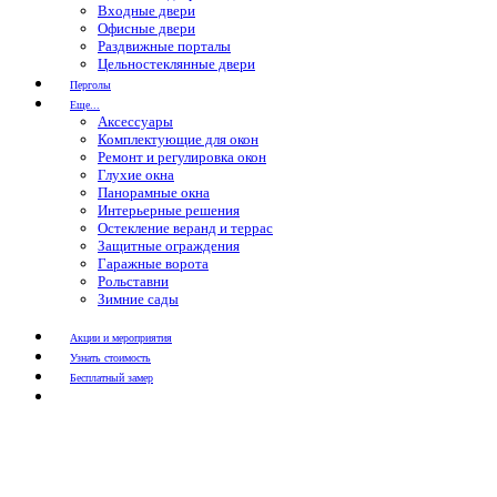
Входные двери
Офисные двери
Раздвижные порталы
Цельностеклянные двери
Перголы
Еще...
Аксессуары
Комплектующие для окон
Ремонт и регулировка окон
Глухие окна
Панорамные окна
Интерьерные решения
Остекление веранд и террас
Защитные ограждения
Гаражные ворота
Рольставни
Зимние сады
Акции и мероприятия
Узнать стоимость
Бесплатный замер