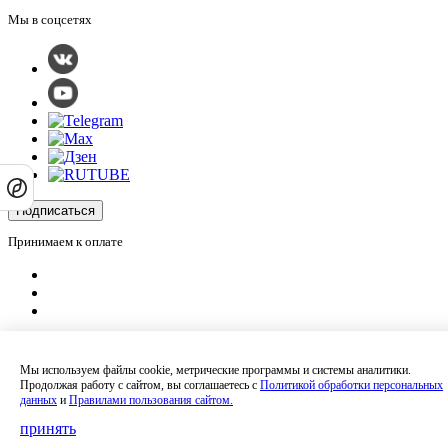
Мы в соцсетях
Подписаться
Принимаем к оплате
Оплатить заказ
Оставляя на сайте свои контактные данные, Вы даете согласие на обработку
Мы используем файлы cookie, метрические программы и системы аналитики.
своих персональных данных в соответствии с
политикой
Продолжая работу с сайтом, вы соглашаетесь с
Политикой обработки персональных
конфиденциальности
.
данных
и
Правилами пользования сайтом.
Сайт не является публичной офертой и носит информационный характер.
Политика обработки персональных данных
,
Согласие на обработку
принять
персональных данных
,
Согласие на получение рекламных материалов
.