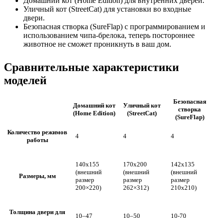
Домашний кот (Home Edition) для внутренних дверей.
Уличный кот (StreetCat) для установки во входные
двери.
Безопасная створка (SureFlap) с программированием и
использованием чипа-брелока, теперь постороннее
животное не сможет проникнуть в ваш дом.
Сравнительные характеристики
моделей
Безопасная
Домашний кот
Уличный кот
створка
(Home Edition)
(StreetCat)
(SureFlap)
Количество режимов
4
4
4
работы
140х155
170х200
142х135
(внешний
(внешний
(внешний
Размеры, мм
размер
размер
размер
200×220)
262×312)
210х210)
Толщина двери для
10–47
10–50
10-70