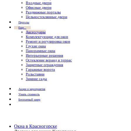
Входные двери
Офисные двери
Раздвижные порталы
Цельностеклянные двери
Перголы
Еще...
Аксессуары
Комплектующие для окон
Ремонт и регулировка окон
Глухие окна
Панорамные окна
Интерьерные решения
Остекление веранд и террас
Защитные ограждения
Гаражные ворота
Рольставни
Зимние сады
Акции и мероприятия
Узнать стоимость
Бесплатный замер
Окна в Красногорске