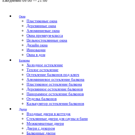
Ежедневно 09:00 — 21:00
Окна
Пластиковые окна
Деревянные окна
Алюминиевые окна
Окна премиум-класса
Цельностеклянные окна
Дизайн окна
Инновации
Окна в дом
Балконы
Холодное остекление
Теплое остекление
Остекление балконов под ключ
Алюминиевое остекление балкона
Пластиковое остекление балкона
Деревянное остекление балконов
Панорамное остекление балконов
Отделка балконов
Калькулятор остекления балконов
Двери
Входные двери в коттедж
Стеклянные двери для сауны и бани
Межкомнатные двери
Двери с декором
Балконные двери