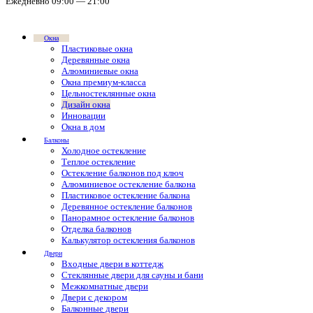
Ежедневно 09:00 — 21:00
Окна
Пластиковые окна
Деревянные окна
Алюминиевые окна
Окна премиум-класса
Цельностеклянные окна
Дизайн окна
Инновации
Окна в дом
Балконы
Холодное остекление
Теплое остекление
Остекление балконов под ключ
Алюминиевое остекление балкона
Пластиковое остекление балкона
Деревянное остекление балконов
Панорамное остекление балконов
Отделка балконов
Калькулятор остекления балконов
Двери
Входные двери в коттедж
Стеклянные двери для сауны и бани
Межкомнатные двери
Двери с декором
Балконные двери