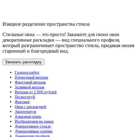
Изящное разделение пространства стекла
Стильные окна — это просто! Закажите для своих окон
декоративные раскладки — вид специального профиля,
который разграничивает пространство стекла, придавая окнам
старинный и благородный вид.
Заказать раскладку
Галерея работ
Пленочный витраж
Фацетный витраж
Заливной витраж
Витраж от 2 000 рублей
Пескоструй
Фьюзинг
Окна с раскладкой
Акцентриум
Алмазная грань
Изображения на окнах
Декоративное стекло
Декоративные пленки
Ламинация профиля