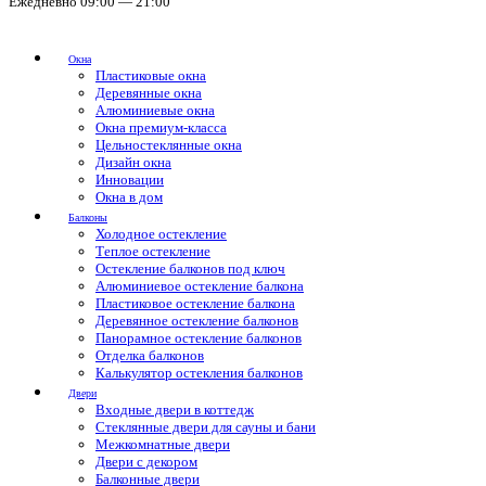
Ежедневно 09:00 — 21:00
Окна
Пластиковые окна
Деревянные окна
Алюминиевые окна
Окна премиум-класса
Цельностеклянные окна
Дизайн окна
Инновации
Окна в дом
Балконы
Холодное остекление
Теплое остекление
Остекление балконов под ключ
Алюминиевое остекление балкона
Пластиковое остекление балкона
Деревянное остекление балконов
Панорамное остекление балконов
Отделка балконов
Калькулятор остекления балконов
Двери
Входные двери в коттедж
Стеклянные двери для сауны и бани
Межкомнатные двери
Двери с декором
Балконные двери