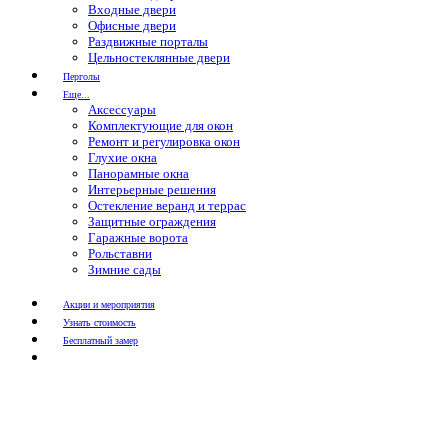
Входные двери
Офисные двери
Раздвижные порталы
Цельностеклянные двери
Перголы
Еще...
Аксессуары
Комплектующие для окон
Ремонт и регулировка окон
Глухие окна
Панорамные окна
Интерьерные решения
Остекление веранд и террас
Защитные ограждения
Гаражные ворота
Рольставни
Зимние сады
Акции и мероприятия
Узнать стоимость
Бесплатный замер