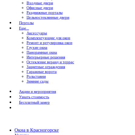
Входные двери
Офисные двери
Раздвижные порталы
Цельностеклянные двери
Перголы
Еще...
Аксессуары
Комплектующие для окон
Ремонт и регулировка окон
Глухие окна
Панорамные окна
Интерьерные решения
Остекление веранд и террас
Защитные ограждения
Гаражные ворота
Рольставни
Зимние сады
Акции и мероприятия
Узнать стоимость
Бесплатный замер
Окна в Красногорске