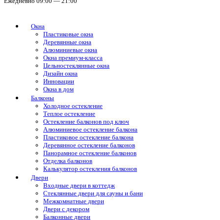
Ежедневно 09:00 — 21:00
Окна
Пластиковые окна
Деревянные окна
Алюминиевые окна
Окна премиум-класса
Цельностеклянные окна
Дизайн окна
Инновации
Окна в дом
Балконы
Холодное остекление
Теплое остекление
Остекление балконов под ключ
Алюминиевое остекление балкона
Пластиковое остекление балкона
Деревянное остекление балконов
Панорамное остекление балконов
Отделка балконов
Калькулятор остекления балконов
Двери
Входные двери в коттедж
Стеклянные двери для сауны и бани
Межкомнатные двери
Двери с декором
Балконные двери