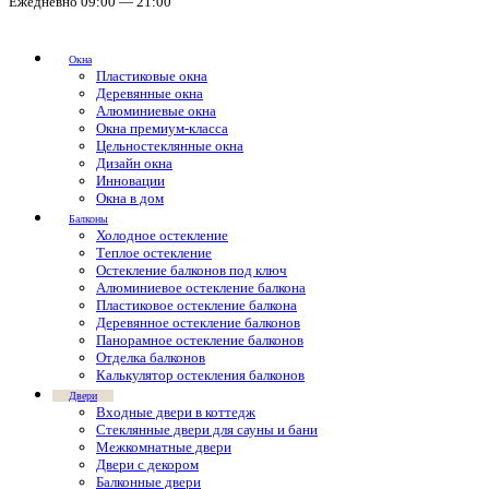
Ежедневно 09:00 — 21:00
Окна
Пластиковые окна
Деревянные окна
Алюминиевые окна
Окна премиум-класса
Цельностеклянные окна
Дизайн окна
Инновации
Окна в дом
Балконы
Холодное остекление
Теплое остекление
Остекление балконов под ключ
Алюминиевое остекление балкона
Пластиковое остекление балкона
Деревянное остекление балконов
Панорамное остекление балконов
Отделка балконов
Калькулятор остекления балконов
Двери
Входные двери в коттедж
Стеклянные двери для сауны и бани
Межкомнатные двери
Двери с декором
Балконные двери