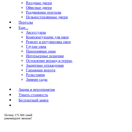
Входные двери
Офисные двери
Раздвижные порталы
Цельностеклянные двери
Перголы
Еще...
Аксессуары
Комплектующие для окон
Ремонт и регулировка окон
Глухие окна
Панорамные окна
Интерьерные решения
Остекление веранд и террас
Защитные ограждения
Гаражные ворота
Рольставни
Зимние сады
Акции и мероприятия
Узнать стоимость
Бесплатный замер
Почему
175 000 семей
рекомендуют экоокна?