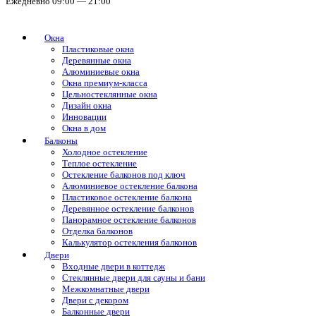
Ежедневно 09:00 — 21:00
Окна
Пластиковые окна
Деревянные окна
Алюминиевые окна
Окна премиум-класса
Цельностеклянные окна
Дизайн окна
Инновации
Окна в дом
Балконы
Холодное остекление
Теплое остекление
Остекление балконов под ключ
Алюминиевое остекление балкона
Пластиковое остекление балкона
Деревянное остекление балконов
Панорамное остекление балконов
Отделка балконов
Калькулятор остекления балконов
Двери
Входные двери в коттедж
Стеклянные двери для сауны и бани
Межкомнатные двери
Двери с декором
Балконные двери