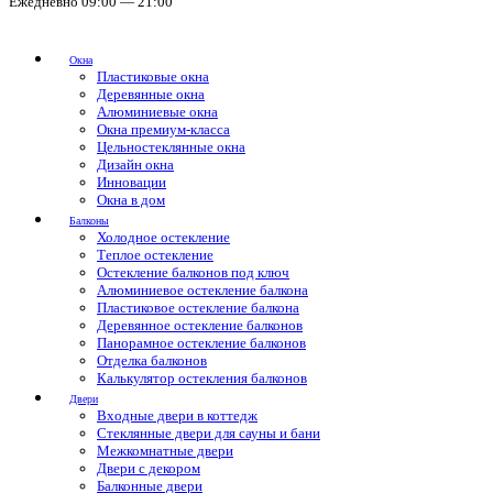
Ежедневно 09:00 — 21:00
Окна
Пластиковые окна
Деревянные окна
Алюминиевые окна
Окна премиум-класса
Цельностеклянные окна
Дизайн окна
Инновации
Окна в дом
Балконы
Холодное остекление
Теплое остекление
Остекление балконов под ключ
Алюминиевое остекление балкона
Пластиковое остекление балкона
Деревянное остекление балконов
Панорамное остекление балконов
Отделка балконов
Калькулятор остекления балконов
Двери
Входные двери в коттедж
Стеклянные двери для сауны и бани
Межкомнатные двери
Двери с декором
Балконные двери