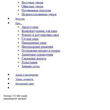
Входные двери
Офисные двери
Раздвижные порталы
Цельностеклянные двери
Перголы
Еще...
Аксессуары
Комплектующие для окон
Ремонт и регулировка окон
Глухие окна
Панорамные окна
Интерьерные решения
Остекление веранд и террас
Защитные ограждения
Гаражные ворота
Рольставни
Зимние сады
Акции и мероприятия
Узнать стоимость
Бесплатный замер
Почему
175 000 семей
рекомендуют экоокна?