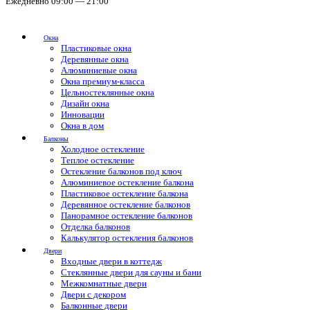
Ежедневно 09:00 — 21:00
Окна
Пластиковые окна
Деревянные окна
Алюминиевые окна
Окна премиум-класса
Цельностеклянные окна
Дизайн окна
Инновации
Окна в дом
Балконы
Холодное остекление
Теплое остекление
Остекление балконов под ключ
Алюминиевое остекление балкона
Пластиковое остекление балкона
Деревянное остекление балконов
Панорамное остекление балконов
Отделка балконов
Калькулятор остекления балконов
Двери
Входные двери в коттедж
Стеклянные двери для сауны и бани
Межкомнатные двери
Двери с декором
Балконные двери