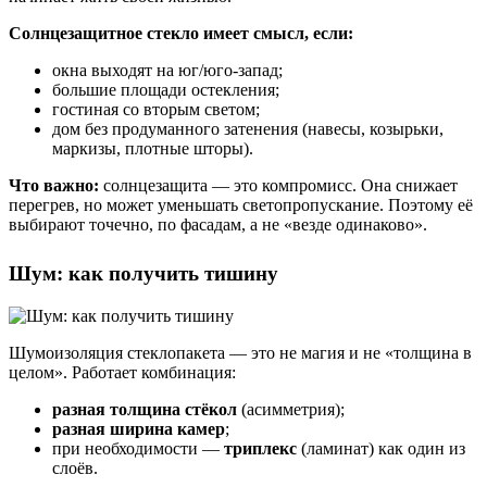
Солнцезащитное стекло имеет смысл, если:
окна выходят на юг/юго-запад;
большие площади остекления;
гостиная со вторым светом;
дом без продуманного затенения (навесы, козырьки,
маркизы, плотные шторы).
Что важно:
солнцезащита — это компромисс. Она снижает
перегрев, но может уменьшать светопропускание. Поэтому её
выбирают точечно, по фасадам, а не «везде одинаково».
Шум: как получить тишину
Шумоизоляция стеклопакета — это не магия и не «толщина в
целом». Работает комбинация:
разная толщина стёкол
(асимметрия);
разная ширина камер
;
при необходимости —
триплекс
(ламинат) как один из
слоёв.