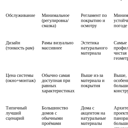
Обслуживание
Минимальное
Регламент по
Миним
(регулировка/
покрытию и
устойч
смазка)
осмотру
погоде
Дизайн
Рамы визуально
Эстетика
Самые 
(тонкость рам)
массивнее
натурального
профил
материала
чистая
геомет
Цена системы
Обычно самая
Выше из-за
Выше,
(окно+монтаж)
доступная при
материала и
особен
равных
покрытия
больш
характеристиках
констр
Типичный
Большинство
Дома с
Архит
лучший
домов с
акцентом на
проект
сценарий
обычными
натуральные
панора
проёмами
материалы
больш