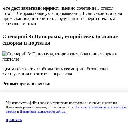
Что даст заметный эффект:
именно сочетание 3 стекол +
Low-E + нормальные узлы примыкания. Если сэкономить на
примыканиях, потери тепла будут идти не через стекло, а
через шов и откос.
Сценарий 3: Панорамы, второй свет, большие
створки и порталы
Цель:
жёсткость, стабильность геометрии, безопасная
эксплуатация и контроль перегрева.
Рекомендуемая связка:
Профиль: чаще всего
тёплый алюминий
(из-за
жёсткости и тонких видимых линий)
Мы используем файлы cookie, метрические программы и системы аналитики.
Стеклопакет:
Продолжая работу с сайтом, вы соглашаетесь с
Политикой обработки персональных
энергоэффективность: Low-E
данных
и
Правилами пользования сайтом.
безопасность: закалённое стекло/триплекс в
уязвимых зонах
принять
по солнечным фасадам:
солнцезащитное
стекло