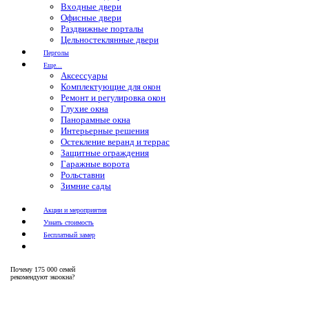
Входные двери
Офисные двери
Раздвижные порталы
Цельностеклянные двери
Перголы
Еще...
Аксессуары
Комплектующие для окон
Ремонт и регулировка окон
Глухие окна
Панорамные окна
Интерьерные решения
Остекление веранд и террас
Защитные ограждения
Гаражные ворота
Рольставни
Зимние сады
Акции и мероприятия
Узнать стоимость
Бесплатный замер
Почему
175 000 семей
рекомендуют экоокна?