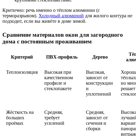
Критично: речь именно о тёплом алюминии (с
терморазрывом).
Холодный алюминий
для жилого контура не
подходит, если вы живёте в доме зимой.
Сравнение материалов окон для загородного
дома с постоянным проживанием
Тё
Критерий
ПВХ-профиль
Дерево
алю
Теплоизоляция
Высокая при
Высокая,
Хороша
качественном
зависит от
тёплых
профиле и
конструкции
но мно
стеклопакете
и
решает
уплотнений
стекло
Жёсткость на
Средняя,
Средняя,
Высока
больших
требует
зависит от
лучши
проёмах
усилений
сечения и
вариан
сборки
панора
витраж