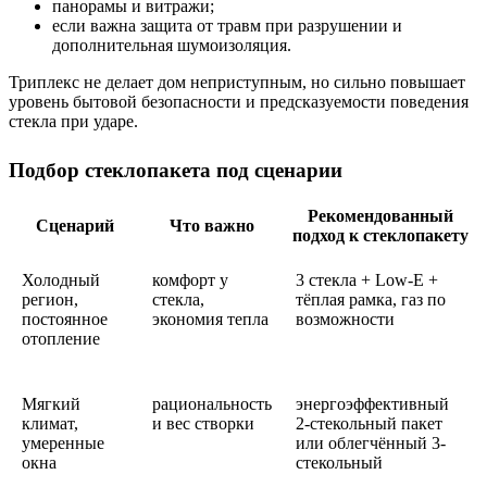
панорамы и витражи;
если важна защита от травм при разрушении и
дополнительная шумоизоляция.
Триплекс не делает дом неприступным, но сильно повышает
уровень бытовой безопасности и предсказуемости поведения
стекла при ударе.
Подбор стеклопакета под сценарии
Рекомендованный
Сценарий
Что важно
подход к стеклопакету
Холодный
комфорт у
3 стекла + Low-E +
регион,
стекла,
тёплая рамка, газ по
постоянное
экономия тепла
возможности
отопление
Мягкий
рациональность
энергоэффективный
климат,
и вес створки
2-стекольный пакет
умеренные
или облегчённый 3-
окна
стекольный