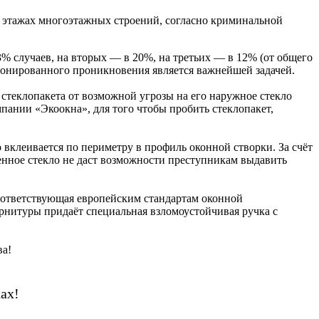
х этажах многоэтажных строений, согласно криминальной
% случаев, на вторых — в 20%, на третьих — в 12% (от общего
ионированного проникновения является важнейшей задачей.
стеклопакета от возможной угрозы на его наружное стекло
пании «Экоокна», для того чтобы пробить стеклопакет,
вклеивается по периметру в профиль оконной створки. За счёт
еенное стекло не даст возможности преступникам выдавить
 соответствующая европейским стандартам оконной
рнитуры придаёт специальная взломоустойчивая ручка с
ва!
ах!