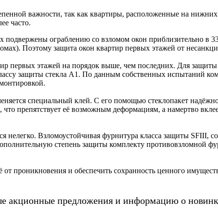
тепенной важности, так как квартиры, расположенные на нижни
ее часто.
х подвержены ограблению cо взломом окон приблизительно в 33
омах). Поэтому защита окон квартир первых этажей от несанкц
тир первых этажей на порядок выше, чем последних. Для защиты 
классу защиты стекла А1. По данным собственных испытаний ком
 монтировкой.
няется специальный клей. С его помощью стеклопакет надёжно 
е, что препятствует её возможным деформациям, а намертво вкл
тся нелегко. Взломоустойчивая фурнитура класса защиты SFIII,
 Дополнительную степень защиты комплекту противовзломной фу
ьё от проникновения и обеспечить сохранность ценного имущест
ые акционные предложения и информацию о новинк