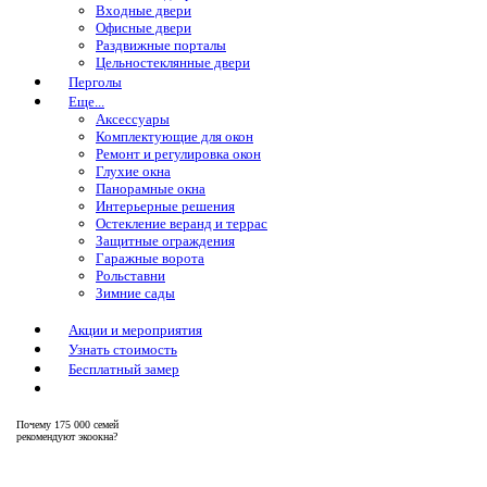
Входные двери
Офисные двери
Раздвижные порталы
Цельностеклянные двери
Перголы
Еще...
Аксессуары
Комплектующие для окон
Ремонт и регулировка окон
Глухие окна
Панорамные окна
Интерьерные решения
Остекление веранд и террас
Защитные ограждения
Гаражные ворота
Рольставни
Зимние сады
Акции и мероприятия
Узнать стоимость
Бесплатный замер
Почему
175 000 семей
рекомендуют экоокна?