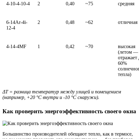
4-10-4-10-4
2
0,40
~75
средняя
6-14Ar-4i-
2
0,48
~62
отличная
12-4
4-14-4MF
1
0,42
~70
высокая
(летом —
отражает 
60%
солнечно
тепла)
ΔT = разница температур между улицей и помещением
(например, +20 °C внутри и -10 °C снаружи).
Как проверить энергоэффективность своего окна
Большинство производителей обещают тепло, как в термосе,