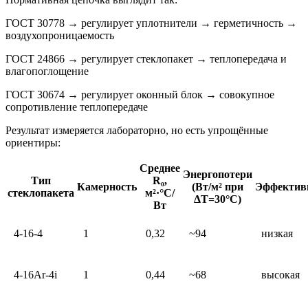
ГОСТ 30778 → регулирует уплотнители → герметичность →
воздухопроницаемость
ГОСТ 24866 → регулирует стеклопакет → теплопередача и
влагопоглощение
ГОСТ 30674 → регулирует оконный блок → совокупное
сопротивление теплопередаче
Результат измеряется лабораторно, но есть упрощённые
ориентиры:
Среднее
Энергопотери
Тип
R₀,
Камерность
(Вт/м² при
Эффектив
стеклопакета
м²·°C/
ΔT=30°C)
Вт
4-16-4
1
0,32
~94
низкая
4-16Ar-4i
1
0,44
~68
высокая