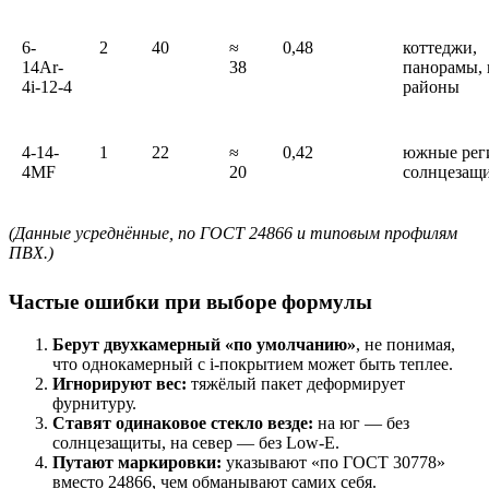
6-
2
40
≈
0,48
коттеджи,
14Ar-
38
панорамы,
4i-12-4
районы
4-14-
1
22
≈
0,42
южные рег
4MF
20
солнцезащ
(Данные усреднённые, по ГОСТ 24866 и типовым профилям
ПВХ.)
Частые ошибки при выборе формулы
Берут двухкамерный «по умолчанию»
, не понимая,
что однокамерный с i-покрытием может быть теплее.
Игнорируют вес:
тяжёлый пакет деформирует
фурнитуру.
Ставят одинаковое стекло везде:
на юг — без
солнцезащиты, на север — без Low-E.
Путают маркировки:
указывают «по ГОСТ 30778»
вместо 24866, чем обманывают самих себя.