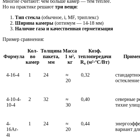
Многие считают: чем больше камер — тем теплее.
Но на практике решают
три вещи
:
Тип стекла
(обычное, i, MF, триплекс)
Ширина камеры
(оптимум — 14-18 мм)
Наличие газа и качественная герметизация
Пример сравнения:
Кол-
Толщина
Масса
Коэф.
Формула
во
пакета,
1 м²,
теплопередачи
Приме
камер
мм
кг
R₀ (м²·°C/Вт)
4-16-4
1
24
≈
0,32
стандартно
20
остекление
4-10-4-
2
32
≈
0,40
северные р
10-4
30
тихие ули
4-
1
24
≈
0,44
энергоэфф
16Ar-
20
вариант дл
4i