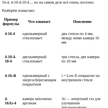
16-4, 4-10-4-10-4 ... но на самом деле всё очень логично.
Разберём пошагово:
Пример
Что означает
Пояснение
формулы
4-16-4
однокамерный
два стекла по 4 мм,
стеклопакет
между ними камерa 16
мм
4-10-4-
двухкамерный
три стекла, две камеры
10-4
стеклопакет
по 10 мм
4-16-4i
однокамерный с
i = Low-E-покрытие на
энергосберегающим
внутреннем стекле
покрытием
4-
камера заполнена
Ar — инертный газ для
16Ar-4
аргоном
улучшения
теплоизоляции