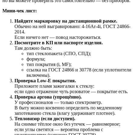
но вы можете проверить это самостоятельно — без приборов.
Мини-чек лист:
Найдите маркировку на дистанционной рамке.
Обычно на ней выгравировано: 4-16Ar-4i, ГОСТ 24866-
2014.
Если ничего нет — повод насторожиться.
Посмотрите в КП или паспорте изделия.
Там должно быть:
тип стеклопакета (СПО, СПД);
формула;
тип покрытия (i, MF);
ссылка на ГОСТ 24866 и 30778 (если уплотнители
включены).
Проверка Low-E покрытия.
Приложите пламя зажигалки к стеклу:
если одно отражение чуть розоватое — покрытие есть.
Проверка аргона (упрощённо).
У профессионалов — только спектрометр.
В быту можно косвенно определить по медленному
запотеванию стекла (влагу удерживает плотнее).
Тепловизор (если доступен).
На снимке тёплое окно без утечек — равномерное;
если углы светятся — вероятна проблема с
уплотнителями (нарушен ГОСТ 30778).