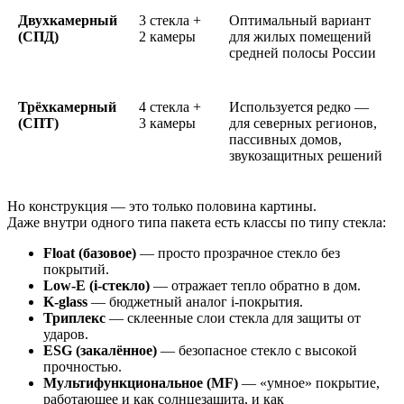
Двухкамерный
3 стекла +
Оптимальный вариант
(СПД)
2 камеры
для жилых помещений
средней полосы России
Трёхкамерный
4 стекла +
Используется редко —
(СПТ)
3 камеры
для северных регионов,
пассивных домов,
звукозащитных решений
Но конструкция — это только половина картины.
Даже внутри одного типа пакета есть классы по типу стекла:
Float (базовое)
— просто прозрачное стекло без
покрытий.
Low-E (i-стекло)
— отражает тепло обратно в дом.
K-glass
— бюджетный аналог i-покрытия.
Триплекс
— склеенные слои стекла для защиты от
ударов.
ESG (закалённое)
— безопасное стекло с высокой
прочностью.
Мультифункциональное (MF)
— «умное» покрытие,
работающее и как солнцезащита, и как