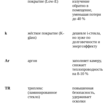
покрытие (Low-E)
излучение
обратно в
помещение,
уменьшая потери
до 40 %
k
жёсткое покрытие (K-
дешевле i-стекла,
glass)
но хуже по
долговечности и
энергоэффекту
Ar
аргон
заполняет камеру,
снижает
теплопроводность
на 8-10 %
TR
триплекс
повышенная
(ламинированное
безопасность,
стекло)
удерживает
осколки