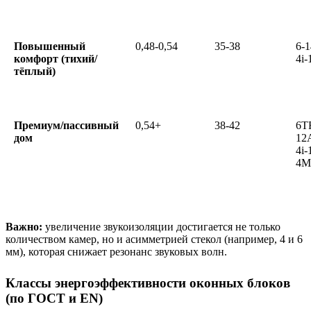
Повышенный
0,48-0,54
35-38
6-1
комфорт (тихий/
4i-
тёплый)
Премиум/пассивный
0,54+
38-42
6T
дом
12
4i-
4M
Важно:
увеличение звукоизоляции достигается не только
количеством камер, но и асимметрией стекол (например, 4 и 6
мм), которая снижает резонанс звуковых волн.
Классы энергоэффективности оконных блоков
(по ГОСТ и EN)