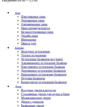
Ежедневно 09:00 — 21:00
Окна
Пластиковые окна
Деревянные окна
Алюминиевые окна
Окна премиум-класса
Цельностеклянные окна
Дизайн окна
Инновации
Окна в дом
Балконы
Холодное остекление
Теплое остекление
Остекление балконов под ключ
Алюминиевое остекление балкона
Пластиковое остекление балкона
Деревянное остекление балконов
Панорамное остекление балконов
Отделка балконов
Калькулятор остекления балконов
Двери
Входные двери в коттедж
Стеклянные двери для сауны и бани
Межкомнатные двери
Двери с декором
Балконные двери