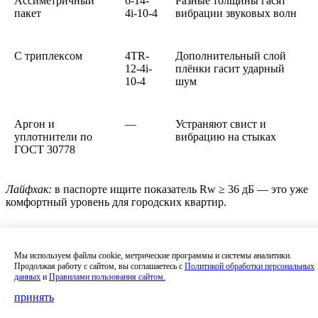
Ассиметричный
6-14-
Разные толщины гасят
пакет
4i-10-4
вибрации звуковых волн
С триплексом
4TR-
Дополнительный слой
12-4i-
плёнки гасит ударный
10-4
шум
Аргон и
—
Устраняют свист и
уплотнители по
вибрацию на стыках
ГОСТ 30778
Лайфхак:
в паспорте ищите показатель Rw ≥ 36 дБ — это уже
комфортный уровень для городских квартир.
Для коттеджа и загородного дома — тепло +
безопасность
Мы используем файлы cookie, метрические программы и системы аналитики.
Продолжая работу с сайтом, вы соглашаетесь с
Политикой обработки персональных
В загородных домах окна больше, чем в квартирах, поэтому
данных
и
Правилами пользования сайтом.
нагрузка на стеклопакеты выше.
принять
Здесь важны прочность, энергоэффективность и защита от
ударов.