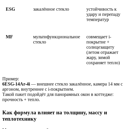
ESG
закалённое стекло
устойчивость к
удару и перепаду
температур
MF
мультифункциональное
совмещает i-
стекло
покрытие +
солнцезащиту
(летом отражает
жару, зимой
сохраняет тепло)
Пример:
6ESG-14Ar-4i
— внешнее стекло закалённое, камера 14 мм с
аргоном, внутреннее с i-покрытием.
Такой пакет подойдёт для панорамных окон в коттедже:
прочность + тепло.
Как формула влияет на толщину, массу и
теплотехнику