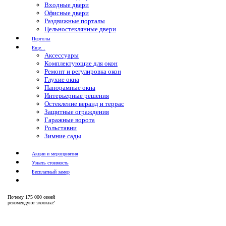
Входные двери
Офисные двери
Раздвижные порталы
Цельностеклянные двери
Перголы
Еще...
Аксессуары
Комплектующие для окон
Ремонт и регулировка окон
Глухие окна
Панорамные окна
Интерьерные решения
Остекление веранд и террас
Защитные ограждения
Гаражные ворота
Рольставни
Зимние сады
Акции и мероприятия
Узнать стоимость
Бесплатный замер
Почему
175 000 семей
рекомендуют экоокна?