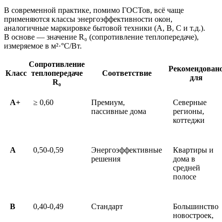
В современной практике, помимо ГОСТов, всё чаще
применяются классы энергоэффективности окон,
аналогичные маркировке бытовой техники (A, B, C и т.д.).
В основе — значение R₀ (сопротивление теплопередаче),
измеряемое в м²·°C/Вт.
Сопротивление
Рекомендован
Класс
теплопередаче
Соответствие
для
R₀
A+
≥ 0,60
Премиум,
Северные
пассивные дома
регионы,
коттеджи
A
0,50-0,59
Энергоэффективные
Квартиры и
решения
дома в
средней
полосе
B
0,40-0,49
Стандарт
Большинство
новостроек,