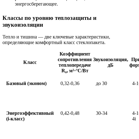
энергосберегающее.
Классы по уровню теплозащиты и
звукоизоляции
Тепло и тишина — две ключевые характеристики,
определяющие комфортный класс стеклопакета.
Коэффициент
сопротивления
Звукоизоляция,
Пр
Класс
теплопередаче
дБ
фор
R₀, м²·°C/Вт
Базовый (эконом)
0,32-0,36
до 30
4-1
Энергоэффективный
0,42-0,48
30-34
4-1
(i-класс)
4i