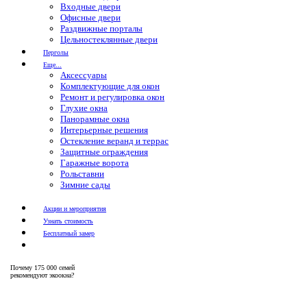
Входные двери
Офисные двери
Раздвижные порталы
Цельностеклянные двери
Перголы
Еще...
Аксессуары
Комплектующие для окон
Ремонт и регулировка окон
Глухие окна
Панорамные окна
Интерьерные решения
Остекление веранд и террас
Защитные ограждения
Гаражные ворота
Рольставни
Зимние сады
Акции и мероприятия
Узнать стоимость
Бесплатный замер
Почему
175 000 семей
рекомендуют экоокна?