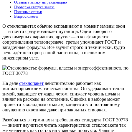
Оставить заявку на рекламацию
Проверка статуса заказа
Полезные статьи
Видеосюжеты
О стеклопакетах обычно вспоминают в момент замены окон
— и почти сразу возникает путаница. Одни говорят о
двухкамерных вариантах, другие — о коэффициенте
сопротивления теплопередаче, третьи упоминают ГОСТ и
загадочные формулы. Всё звучит строго и технически, будто
речь идёт не о прозрачной части окна, а о сложном
инженерном узле.
На деле
стеклопакет
действительно работает как
миниатюрная климатическая система. Он удерживает тепло
зимой, защищает от жары летом, снижает уровень шума и
влияет на расходы на отопление. Ошибка в выборе может
привести к холодным откосам, конденсату и постоянному
ощущению сквозняка даже при закрытых створках.
Разобраться в терминах и требованиях стандарта ГОСТ 30778
— значит научиться читать характеристики стеклопакета так
же уверенно, как состав на упаковке продукта. Дальше —