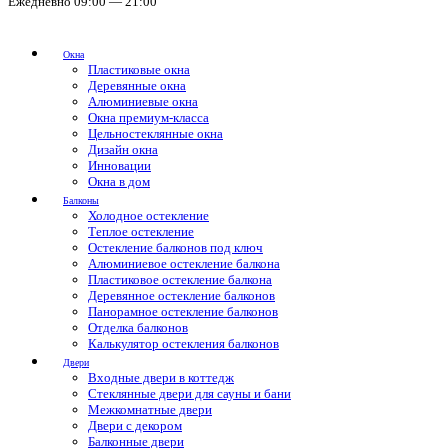
Ежедневно 09:00 — 21:00
Окна
Пластиковые окна
Деревянные окна
Алюминиевые окна
Окна премиум-класса
Цельностеклянные окна
Дизайн окна
Инновации
Окна в дом
Балконы
Холодное остекление
Теплое остекление
Остекление балконов под ключ
Алюминиевое остекление балкона
Пластиковое остекление балкона
Деревянное остекление балконов
Панорамное остекление балконов
Отделка балконов
Калькулятор остекления балконов
Двери
Входные двери в коттедж
Стеклянные двери для сауны и бани
Межкомнатные двери
Двери с декором
Балконные двери