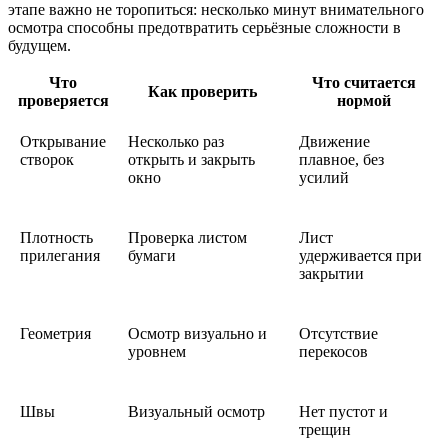
этапе важно не торопиться: несколько минут внимательного
осмотра способны предотвратить серьёзные сложности в
будущем.
Что
Что считается
Как проверить
проверяется
нормой
Открывание
Несколько раз
Движение
створок
открыть и закрыть
плавное, без
окно
усилий
Плотность
Проверка листом
Лист
прилегания
бумаги
удерживается при
закрытии
Геометрия
Осмотр визуально и
Отсутствие
уровнем
перекосов
Швы
Визуальный осмотр
Нет пустот и
трещин