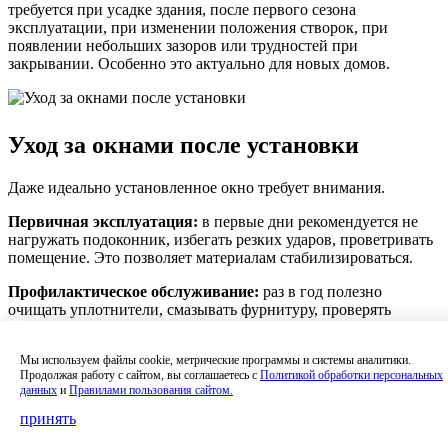
требуется при усадке здания, после первого сезона
эксплуатации, при изменении положения створок, при
появлении небольших зазоров или трудностей при
закрывании. Особенно это актуально для новых домов.
Уход за окнами после установки
Даже идеально установленное окно требует внимания.
Первичная эксплуатация:
в первые дни рекомендуется не
нагружать подоконник, избегать резких ударов, проветривать
помещение. Это позволяет материалам стабилизироваться.
Профилактическое обслуживание:
раз в год полезно
очищать уплотнители, смазывать фурнитуру, проверять
герметичность. Такая профилактика продлевает срок службы
окна.
Мы используем файлы cookie, метрические программы и системы аналитики.
Продолжая работу с сайтом, вы соглашаетесь с
Политикой обработки персональных
Когда требуется сервис:
если появляются сквозняки,
данных
и
Правилами пользования сайтом.
трудности при открывании, посторонние звуки, лучше
обратиться к специалистам. Иногда достаточно простой
принять
регулировки.