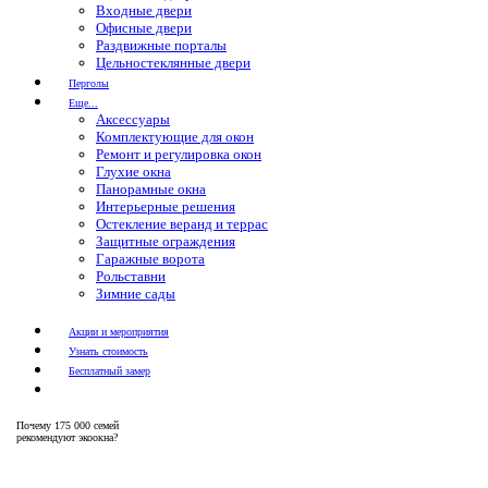
Входные двери
Офисные двери
Раздвижные порталы
Цельностеклянные двери
Перголы
Еще...
Аксессуары
Комплектующие для окон
Ремонт и регулировка окон
Глухие окна
Панорамные окна
Интерьерные решения
Остекление веранд и террас
Защитные ограждения
Гаражные ворота
Рольставни
Зимние сады
Акции и мероприятия
Узнать стоимость
Бесплатный замер
Почему
175 000 семей
рекомендуют экоокна?