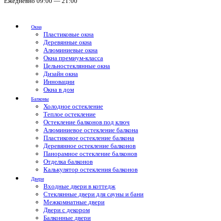
Ежедневно 09:00 — 21:00
Окна
Пластиковые окна
Деревянные окна
Алюминиевые окна
Окна премиум-класса
Цельностеклянные окна
Дизайн окна
Инновации
Окна в дом
Балконы
Холодное остекление
Теплое остекление
Остекление балконов под ключ
Алюминиевое остекление балкона
Пластиковое остекление балкона
Деревянное остекление балконов
Панорамное остекление балконов
Отделка балконов
Калькулятор остекления балконов
Двери
Входные двери в коттедж
Стеклянные двери для сауны и бани
Межкомнатные двери
Двери с декором
Балконные двери