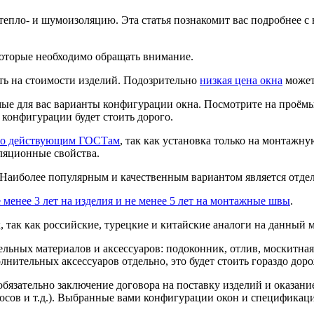
тепло- и шумоизоляцию. Эта статья познакомит вас подробнее с
которые необходимо обращать внимание.
ть на стоимости изделий. Подозрительно
низкая цена окна
может
ые для вас варианты конфигурации окна. Посмотрите на проёмы 
 конфигурации будет стоить дорого.
 по действующим ГОСТам
, так как установка только на монтажну
оляционные свойства.
 Наиболее популярным и качественным вариантом является отде
 менее 3 лет на изделия и не менее 5 лет на монтажные швы
.
так как российские, турецкие и китайские аналоги на данный м
льных материалов и аксессуаров: подоконник, отлив, москитная
олнительных аксессуаров отдельно, это будет стоить гораздо доро
зательно заключение договора на поставку изделий и оказание
ткосов и т.д.). Выбранные вами конфигурации окон и специфика