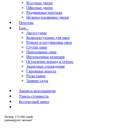
Входные двери
Офисные двери
Раздвижные порталы
Цельностеклянные двери
Перголы
Еще...
Аксессуары
Комплектующие для окон
Ремонт и регулировка окон
Глухие окна
Панорамные окна
Интерьерные решения
Остекление веранд и террас
Защитные ограждения
Гаражные ворота
Рольставни
Зимние сады
Акции и мероприятия
Узнать стоимость
Бесплатный замер
Почему
175 000 семей
рекомендуют экоокна?