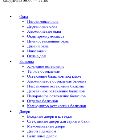
Ежедневно 09:00 — 21:00
Окна
Пластиковые окна
Деревянные окна
Алюминиевые окна
Окна премиум-класса
Цельностеклянные окна
Дизайн окна
Инновации
Окна в дом
Балконы
Холодное остекление
Теплое остекление
Остекление балконов под ключ
Алюминиевое остекление балкона
Пластиковое остекление балкона
Деревянное остекление балконов
Панорамное остекление балконов
Отделка балконов
Калькулятор остекления балконов
Двери
Входные двери в коттедж
Стеклянные двери для сауны и бани
Межкомнатные двери
Двери с декором
Балконные двери