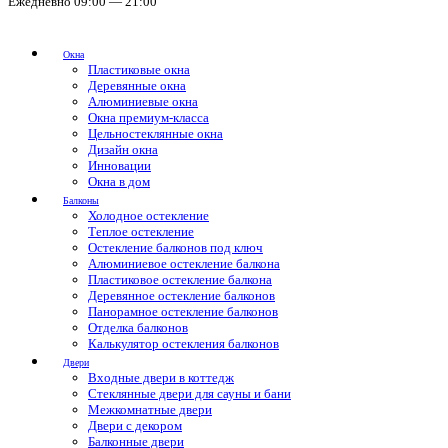
Ежедневно 09:00 — 21:00
Окна
Пластиковые окна
Деревянные окна
Алюминиевые окна
Окна премиум-класса
Цельностеклянные окна
Дизайн окна
Инновации
Окна в дом
Балконы
Холодное остекление
Теплое остекление
Остекление балконов под ключ
Алюминиевое остекление балкона
Пластиковое остекление балкона
Деревянное остекление балконов
Панорамное остекление балконов
Отделка балконов
Калькулятор остекления балконов
Двери
Входные двери в коттедж
Стеклянные двери для сауны и бани
Межкомнатные двери
Двери с декором
Балконные двери