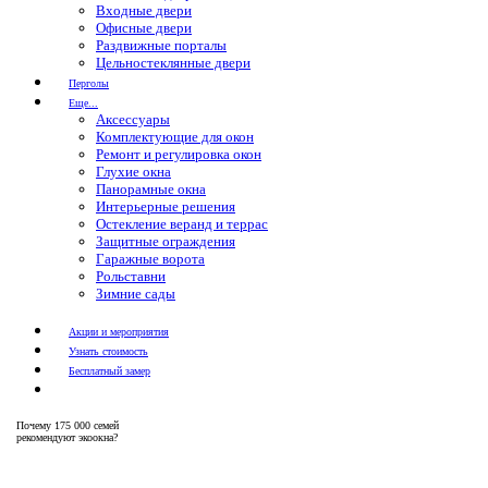
Входные двери
Офисные двери
Раздвижные порталы
Цельностеклянные двери
Перголы
Еще...
Аксессуары
Комплектующие для окон
Ремонт и регулировка окон
Глухие окна
Панорамные окна
Интерьерные решения
Остекление веранд и террас
Защитные ограждения
Гаражные ворота
Рольставни
Зимние сады
Акции и мероприятия
Узнать стоимость
Бесплатный замер
Почему
175 000 семей
рекомендуют экоокна?