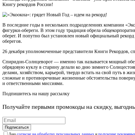
Книгу рекордов России!
В последние годы в нескольких подразделениях компании «Э
фигурки-обереги. В этом году традиция обрела общекорпорати
оберег. И попутно был установлен новый официальный рекорд в
оберегов.
26 декабря уполномоченные представители Книги Рекордов, с
Спиридон-Солнцеворот — именно так называется мощный обере
обрядовую куклу в старину делали ко дню зимнего Солнцестоя
делами, хозяйством, карьерой, твердо встать на свой путь в ж
сложные и противоречивые жизненные обстоятельства повернуть
и ответственными миссиями.
Подпишитесь на нашу рассылку
Получайте первыми промокоды на скидку, выгодн
Подписаться
Даю
согласие на обработку персональных данных
и
получение рекламны