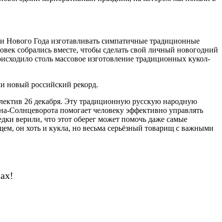
ии Нового Года изготавливать симпатичные традиционные
овек собрались вместе, чтобы сделать свой личный новогодний
оисходило столь массовое изготовление традиционных кукол-
ли новый российский рекорд.
лектив 26 декабря. Эту традиционную русскую народную
она-Солнцеворота помогает человеку эффективно управлять
едки верили, что этот оберег может помочь даже самые
щем, он хоть и кукла, но весьма серьёзный товарищ с важными
ах!