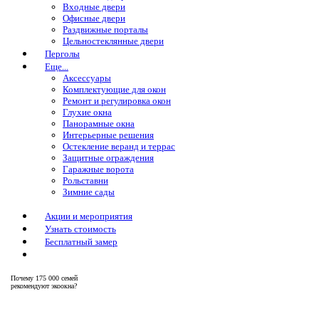
Входные двери
Офисные двери
Раздвижные порталы
Цельностеклянные двери
Перголы
Еще...
Аксессуары
Комплектующие для окон
Ремонт и регулировка окон
Глухие окна
Панорамные окна
Интерьерные решения
Остекление веранд и террас
Защитные ограждения
Гаражные ворота
Рольставни
Зимние сады
Акции и мероприятия
Узнать стоимость
Бесплатный замер
Почему
175 000 семей
рекомендуют экоокна?