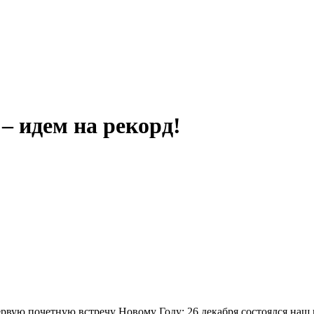
– идем на рекорд!
рвую почетную встречу Новому Году: 26 декабря состоялся наш