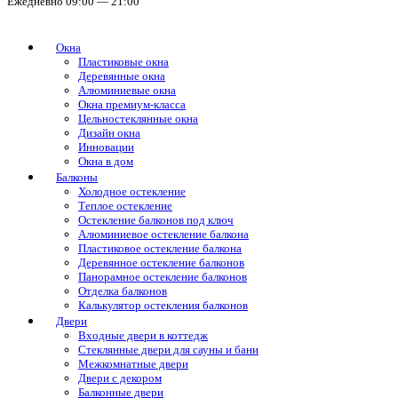
Ежедневно 09:00 — 21:00
Окна
Пластиковые окна
Деревянные окна
Алюминиевые окна
Окна премиум-класса
Цельностеклянные окна
Дизайн окна
Инновации
Окна в дом
Балконы
Холодное остекление
Теплое остекление
Остекление балконов под ключ
Алюминиевое остекление балкона
Пластиковое остекление балкона
Деревянное остекление балконов
Панорамное остекление балконов
Отделка балконов
Калькулятор остекления балконов
Двери
Входные двери в коттедж
Стеклянные двери для сауны и бани
Межкомнатные двери
Двери с декором
Балконные двери