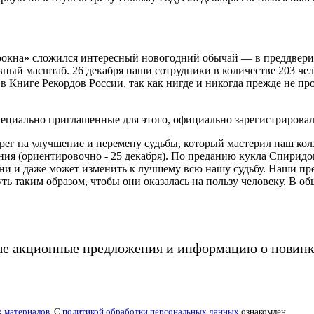
коокна» сложился интересный новогодний обычай — в преддвер
вный масштаб. 26 декабря наши сотрудники в количестве 203 чел
 Книге Рекордов России, так как нигде и никогда прежде не пр
пециально приглашенные для этого, официально зарегистрирова
г на улучшение и перемену судьбы, который мастерил наш кол
ния (ориентировочно - 25 декабря). По преданию кукла Спирид
изни и даже может изменить к лучшему всю нашу судьбу. Наши пр
 таким образом, чтобы они оказалась на пользу человеку. В об
ые акционные предложения и информацию о новинк
х материалов
. С
политикой обработки персональных данных
ознакомлен.