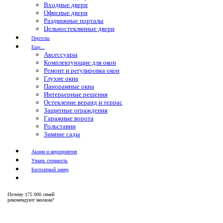
Входные двери
Офисные двери
Раздвижные порталы
Цельностеклянные двери
Перголы
Еще...
Аксессуары
Комплектующие для окон
Ремонт и регулировка окон
Глухие окна
Панорамные окна
Интерьерные решения
Остекление веранд и террас
Защитные ограждения
Гаражные ворота
Рольставни
Зимние сады
Акции и мероприятия
Узнать стоимость
Бесплатный замер
Почему
175 000 семей
рекомендуют экоокна?