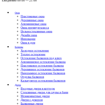
Ежедневно 09:00 — 21:00
Окна
Пластиковые окна
Деревянные окна
Алюминиевые окна
Окна премиум-класса
Цельностеклянные окна
Дизайн окна
Инновации
Окна в дом
Балконы
Холодное остекление
Теплое остекление
Остекление балконов под ключ
Алюминиевое остекление балкона
Пластиковое остекление балкона
Деревянное остекление балконов
Панорамное остекление балконов
Отделка балконов
Калькулятор остекления балконов
Двери
Входные двери в коттедж
Стеклянные двери для сауны и бани
Межкомнатные двери
Двери с декором
Балконные двери