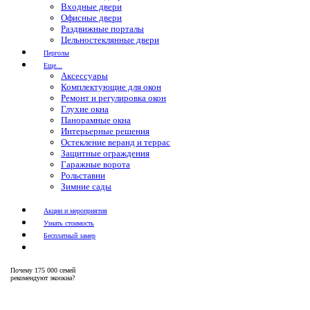
Входные двери
Офисные двери
Раздвижные порталы
Цельностеклянные двери
Перголы
Еще...
Аксессуары
Комплектующие для окон
Ремонт и регулировка окон
Глухие окна
Панорамные окна
Интерьерные решения
Остекление веранд и террас
Защитные ограждения
Гаражные ворота
Рольставни
Зимние сады
Акции и мероприятия
Узнать стоимость
Бесплатный замер
Почему
175 000 семей
рекомендуют экоокна?