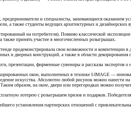
, предприниматели и специалисты, занимающиеся оказанием усл
ли, а также студенты ведущих архитектурных и дизайнерских в
тированный на потребителя). Помимо классической экспозиции 
 а также принять участие в многочисленных розыгрышах.
 стенде продемонстрировала свои возможности и компетенции в
нных и дверных конструкций, а также в области декорирования 
оги, презентации, фирменные сувениры и рассказы экспертов о 
корированных окон, выполненных в технике I-IMAGE — инновац
едение искусства. Абсолютно любой рисунок можно нанести на в
Таким образом, на окне, двери или перегородках можно получит
бесплатную лотерею с розыгрышем призов и подарков. Победител
рейшего установления партнерских отношений с привлекательны