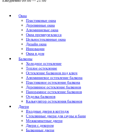
Ежедневно 09:00 — 21:00
Окна
Пластиковые окна
Деревянные окна
Алюминиевые окна
Окна премиум-класса
Цельностеклянные окна
Дизайн окна
Инновации
Окна в дом
Балконы
Холодное остекление
Теплое остекление
Остекление балконов под ключ
Алюминиевое остекление балкона
Пластиковое остекление балкона
Деревянное остекление балконов
Панорамное остекление балконов
Отделка балконов
Калькулятор остекления балконов
Двери
Входные двери в коттедж
Стеклянные двери для сауны и бани
Межкомнатные двери
Двери с декором
Балконные двери