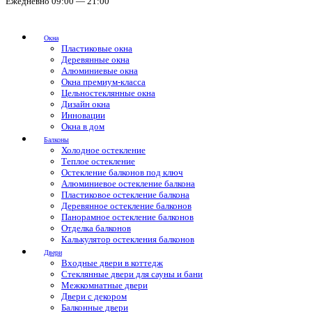
Ежедневно 09:00 — 21:00
Окна
Пластиковые окна
Деревянные окна
Алюминиевые окна
Окна премиум-класса
Цельностеклянные окна
Дизайн окна
Инновации
Окна в дом
Балконы
Холодное остекление
Теплое остекление
Остекление балконов под ключ
Алюминиевое остекление балкона
Пластиковое остекление балкона
Деревянное остекление балконов
Панорамное остекление балконов
Отделка балконов
Калькулятор остекления балконов
Двери
Входные двери в коттедж
Стеклянные двери для сауны и бани
Межкомнатные двери
Двери с декором
Балконные двери