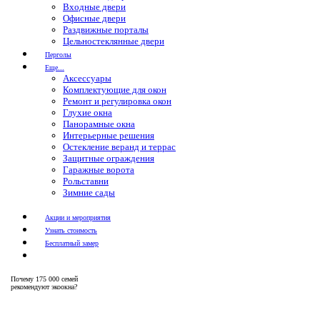
Входные двери
Офисные двери
Раздвижные порталы
Цельностеклянные двери
Перголы
Еще...
Аксессуары
Комплектующие для окон
Ремонт и регулировка окон
Глухие окна
Панорамные окна
Интерьерные решения
Остекление веранд и террас
Защитные ограждения
Гаражные ворота
Рольставни
Зимние сады
Акции и мероприятия
Узнать стоимость
Бесплатный замер
Почему
175 000 семей
рекомендуют экоокна?