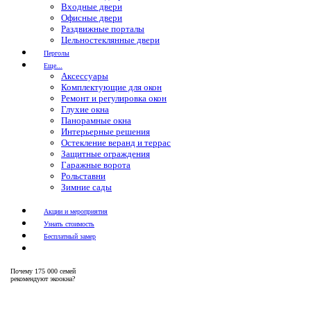
Входные двери
Офисные двери
Раздвижные порталы
Цельностеклянные двери
Перголы
Еще...
Аксессуары
Комплектующие для окон
Ремонт и регулировка окон
Глухие окна
Панорамные окна
Интерьерные решения
Остекление веранд и террас
Защитные ограждения
Гаражные ворота
Рольставни
Зимние сады
Акции и мероприятия
Узнать стоимость
Бесплатный замер
Почему
175 000 семей
рекомендуют экоокна?