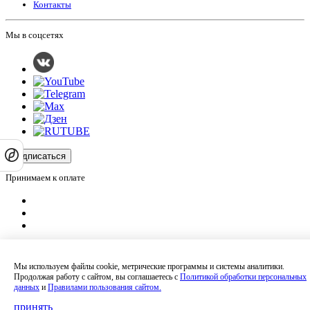
Контакты
Мы в соцсетях
Подписаться
Принимаем к оплате
Оплатить заказ
Оставляя на сайте свои контактные данные, Вы даете согласие на обработку
Мы используем файлы cookie, метрические программы и системы аналитики.
своих персональных данных в соответствии с
политикой
Продолжая работу с сайтом, вы соглашаетесь с
Политикой обработки персональных
конфиденциальности
.
данных
и
Правилами пользования сайтом.
Сайт не является публичной офертой и носит информационный характер.
Политика обработки персональных данных
,
Согласие на обработку
принять