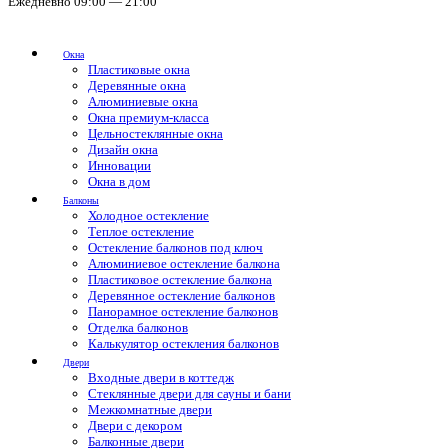
Ежедневно 09:00 — 21:00
Окна
Пластиковые окна
Деревянные окна
Алюминиевые окна
Окна премиум-класса
Цельностеклянные окна
Дизайн окна
Инновации
Окна в дом
Балконы
Холодное остекление
Теплое остекление
Остекление балконов под ключ
Алюминиевое остекление балкона
Пластиковое остекление балкона
Деревянное остекление балконов
Панорамное остекление балконов
Отделка балконов
Калькулятор остекления балконов
Двери
Входные двери в коттедж
Стеклянные двери для сауны и бани
Межкомнатные двери
Двери с декором
Балконные двери