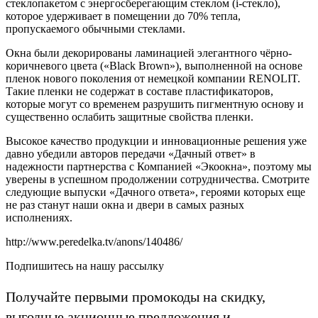
стеклопакетом с энергосберегающим стеклом (i-стекло),
которое удерживает в помещении до 70% тепла,
пропускаемого обычными стеклами.
Окна были декорированы ламинацией элегантного чёрно-
коричневого цвета («Black Brown»), выполненной на основе
пленок нового поколения от немецкой компании RENOLIT.
Такие пленки не содержат в составе пластификаторов,
которые могут со временем разрушить пигментную основу и
существенно ослабить защитные свойства пленки.
Высокое качество продукции и инновационные решения уже
давно убедили авторов передачи «Дачный ответ» в
надежности партнерства с Компанией «Экоокна», поэтому мы
уверены в успешном продолжении сотрудничества. Смотрите
следующие выпуски «Дачного ответа», героями которых еще
не раз станут наши окна и двери в самых разных
исполнениях.
http://www.peredelka.tv/anons/140486/
Подпишитесь на нашу рассылку
Получайте первыми промокоды на скидку,
выгодные акционные предложения и