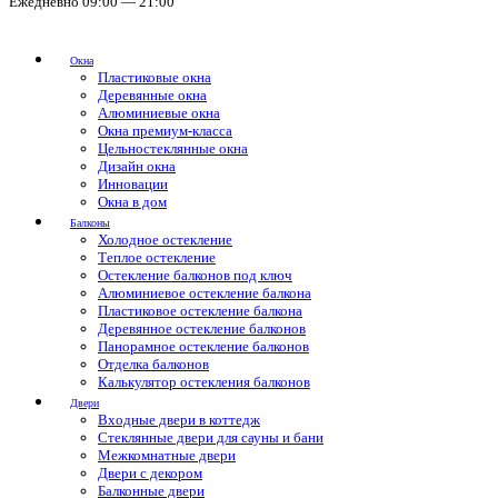
Ежедневно 09:00 — 21:00
Окна
Пластиковые окна
Деревянные окна
Алюминиевые окна
Окна премиум-класса
Цельностеклянные окна
Дизайн окна
Инновации
Окна в дом
Балконы
Холодное остекление
Теплое остекление
Остекление балконов под ключ
Алюминиевое остекление балкона
Пластиковое остекление балкона
Деревянное остекление балконов
Панорамное остекление балконов
Отделка балконов
Калькулятор остекления балконов
Двери
Входные двери в коттедж
Стеклянные двери для сауны и бани
Межкомнатные двери
Двери с декором
Балконные двери