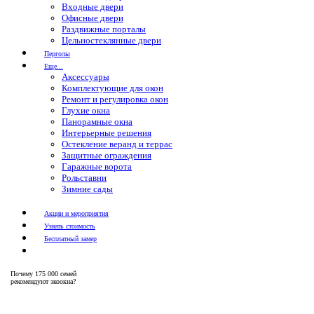
Входные двери
Офисные двери
Раздвижные порталы
Цельностеклянные двери
Перголы
Еще...
Аксессуары
Комплектующие для окон
Ремонт и регулировка окон
Глухие окна
Панорамные окна
Интерьерные решения
Остекление веранд и террас
Защитные ограждения
Гаражные ворота
Рольставни
Зимние сады
Акции и мероприятия
Узнать стоимость
Бесплатный замер
Почему
175 000 семей
рекомендуют экоокна?