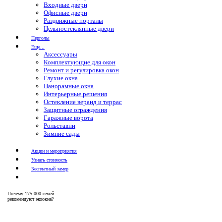
Входные двери
Офисные двери
Раздвижные порталы
Цельностеклянные двери
Перголы
Еще...
Аксессуары
Комплектующие для окон
Ремонт и регулировка окон
Глухие окна
Панорамные окна
Интерьерные решения
Остекление веранд и террас
Защитные ограждения
Гаражные ворота
Рольставни
Зимние сады
Акции и мероприятия
Узнать стоимость
Бесплатный замер
Почему
175 000 семей
рекомендуют экоокна?