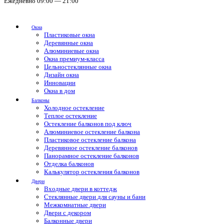
Ежедневно 09:00 — 21:00
Окна
Пластиковые окна
Деревянные окна
Алюминиевые окна
Окна премиум-класса
Цельностеклянные окна
Дизайн окна
Инновации
Окна в дом
Балконы
Холодное остекление
Теплое остекление
Остекление балконов под ключ
Алюминиевое остекление балкона
Пластиковое остекление балкона
Деревянное остекление балконов
Панорамное остекление балконов
Отделка балконов
Калькулятор остекления балконов
Двери
Входные двери в коттедж
Стеклянные двери для сауны и бани
Межкомнатные двери
Двери с декором
Балконные двери