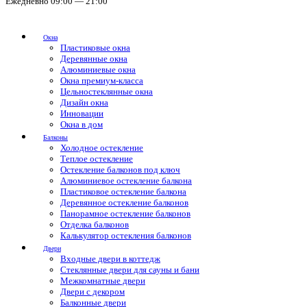
Ежедневно 09:00 — 21:00
Окна
Пластиковые окна
Деревянные окна
Алюминиевые окна
Окна премиум-класса
Цельностеклянные окна
Дизайн окна
Инновации
Окна в дом
Балконы
Холодное остекление
Теплое остекление
Остекление балконов под ключ
Алюминиевое остекление балкона
Пластиковое остекление балкона
Деревянное остекление балконов
Панорамное остекление балконов
Отделка балконов
Калькулятор остекления балконов
Двери
Входные двери в коттедж
Стеклянные двери для сауны и бани
Межкомнатные двери
Двери с декором
Балконные двери