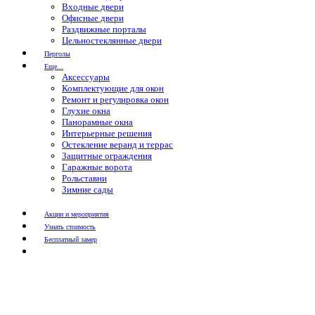
Входные двери
Офисные двери
Раздвижные порталы
Цельностеклянные двери
Перголы
Еще...
Аксессуары
Комплектующие для окон
Ремонт и регулировка окон
Глухие окна
Панорамные окна
Интерьерные решения
Остекление веранд и террас
Защитные ограждения
Гаражные ворота
Рольставни
Зимние сады
Акции и мероприятия
Узнать стоимость
Бесплатный замер