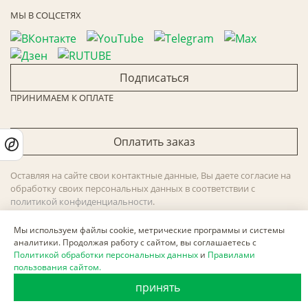
МЫ В СОЦСЕТЯХ
Подписаться
ПРИНИМАЕМ К ОПЛАТЕ
Оплатить заказ
Оставляя на сайте свои контактные данные, Вы даете согласие на
обработку своих персональных данных в соответствии с
политикой конфиденциальности
.
Сайт не является публичной офертой и носит информационный
характер.
Мы используем файлы cookie, метрические программы и системы
аналитики. Продолжая работу с сайтом, вы соглашаетесь с
Политика обработки персональных данных
,
Согласие на
Политикой обработки персональных данных
и
Правилами
пользования сайтом.
обработку персональных данных
,
Согласие на получение
рекламных материалов
.
принять