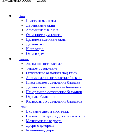
Ежедневно 09:00 — 21:00
Окна
Пластиковые окна
Деревянные окна
Алюминиевые окна
Окна премиум-класса
Цельностеклянные окна
Дизайн окна
Инновации
Окна в дом
Балконы
Холодное остекление
Теплое остекление
Остекление балконов под ключ
Алюминиевое остекление балкона
Пластиковое остекление балкона
Деревянное остекление балконов
Панорамное остекление балконов
Отделка балконов
Калькулятор остекления балконов
Двери
Входные двери в коттедж
Стеклянные двери для сауны и бани
Межкомнатные двери
Двери с декором
Балконные двери