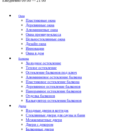
Ежедневно 09:00 — 21:00
Окна
Пластиковые окна
Деревянные окна
Алюминиевые окна
Окна премиум-класса
Цельностеклянные окна
Дизайн окна
Инновации
Окна в дом
Балконы
Холодное остекление
Теплое остекление
Остекление балконов под ключ
Алюминиевое остекление балкона
Пластиковое остекление балкона
Деревянное остекление балконов
Панорамное остекление балконов
Отделка балконов
Калькулятор остекления балконов
Двери
Входные двери в коттедж
Стеклянные двери для сауны и бани
Межкомнатные двери
Двери с декором
Балконные двери