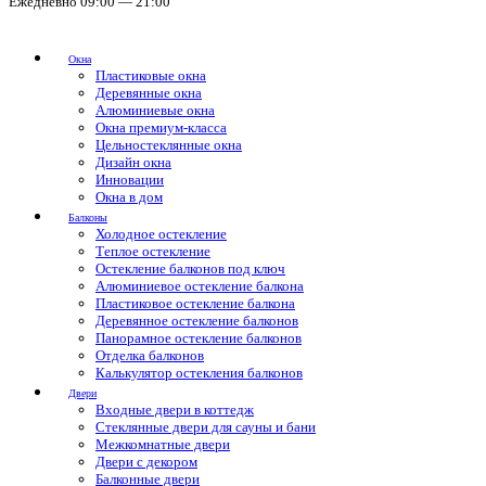
Ежедневно 09:00 — 21:00
Окна
Пластиковые окна
Деревянные окна
Алюминиевые окна
Окна премиум-класса
Цельностеклянные окна
Дизайн окна
Инновации
Окна в дом
Балконы
Холодное остекление
Теплое остекление
Остекление балконов под ключ
Алюминиевое остекление балкона
Пластиковое остекление балкона
Деревянное остекление балконов
Панорамное остекление балконов
Отделка балконов
Калькулятор остекления балконов
Двери
Входные двери в коттедж
Стеклянные двери для сауны и бани
Межкомнатные двери
Двери с декором
Балконные двери