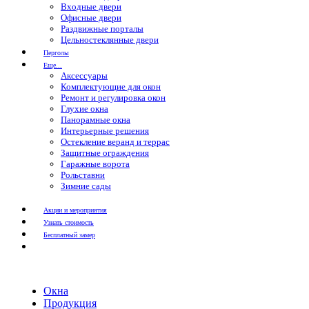
Входные двери
Офисные двери
Раздвижные порталы
Цельностеклянные двери
Перголы
Еще...
Аксессуары
Комплектующие для окон
Ремонт и регулировка окон
Глухие окна
Панорамные окна
Интерьерные решения
Остекление веранд и террас
Защитные ограждения
Гаражные ворота
Рольставни
Зимние сады
Акции и мероприятия
Узнать стоимость
Бесплатный замер
Окна
Продукция