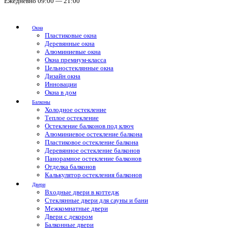
Ежедневно 09:00 — 21:00
Окна
Пластиковые окна
Деревянные окна
Алюминиевые окна
Окна премиум-класса
Цельностеклянные окна
Дизайн окна
Инновации
Окна в дом
Балконы
Холодное остекление
Теплое остекление
Остекление балконов под ключ
Алюминиевое остекление балкона
Пластиковое остекление балкона
Деревянное остекление балконов
Панорамное остекление балконов
Отделка балконов
Калькулятор остекления балконов
Двери
Входные двери в коттедж
Стеклянные двери для сауны и бани
Межкомнатные двери
Двери с декором
Балконные двери