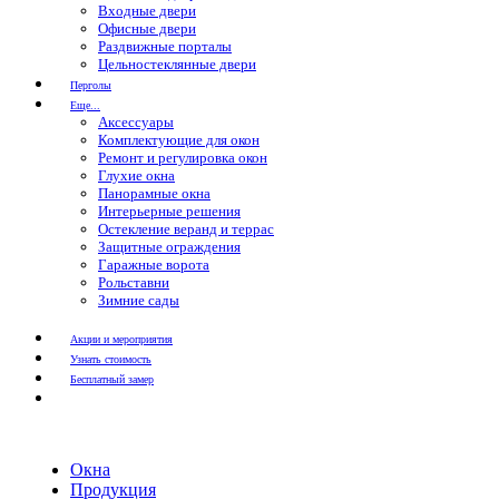
Входные двери
Офисные двери
Раздвижные порталы
Цельностеклянные двери
Перголы
Еще...
Аксессуары
Комплектующие для окон
Ремонт и регулировка окон
Глухие окна
Панорамные окна
Интерьерные решения
Остекление веранд и террас
Защитные ограждения
Гаражные ворота
Рольставни
Зимние сады
Акции и мероприятия
Узнать стоимость
Бесплатный замер
Окна
Продукция