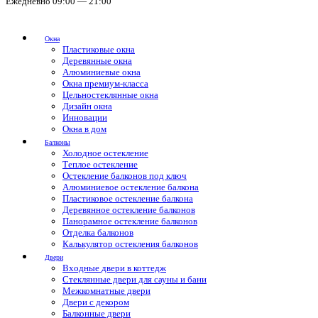
Ежедневно 09:00 — 21:00
Окна
Пластиковые окна
Деревянные окна
Алюминиевые окна
Окна премиум-класса
Цельностеклянные окна
Дизайн окна
Инновации
Окна в дом
Балконы
Холодное остекление
Теплое остекление
Остекление балконов под ключ
Алюминиевое остекление балкона
Пластиковое остекление балкона
Деревянное остекление балконов
Панорамное остекление балконов
Отделка балконов
Калькулятор остекления балконов
Двери
Входные двери в коттедж
Стеклянные двери для сауны и бани
Межкомнатные двери
Двери с декором
Балконные двери