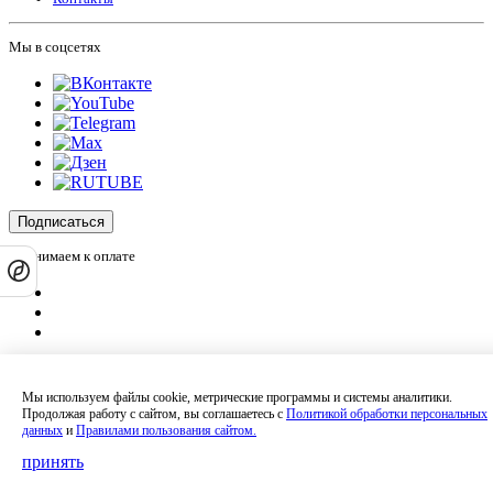
Мы в соцсетях
Подписаться
Принимаем к оплате
Оплатить заказ
Оставляя на сайте свои контактные данные, Вы даете согласие на обработку
Мы используем файлы cookie, метрические программы и системы аналитики.
своих персональных данных в соответствии с
политикой
Продолжая работу с сайтом, вы соглашаетесь с
Политикой обработки персональных
конфиденциальности
.
данных
и
Правилами пользования сайтом.
Сайт не является публичной офертой и носит информационный характер.
Политика обработки персональных данных
,
Согласие на обработку
принять
персональных данных
,
Согласие на получение рекламных материалов
.