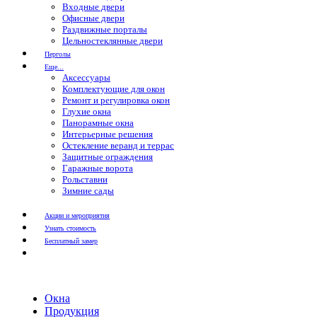
Входные двери
Офисные двери
Раздвижные порталы
Цельностеклянные двери
Перголы
Еще...
Аксессуары
Комплектующие для окон
Ремонт и регулировка окон
Глухие окна
Панорамные окна
Интерьерные решения
Остекление веранд и террас
Защитные ограждения
Гаражные ворота
Рольставни
Зимние сады
Акции и мероприятия
Узнать стоимость
Бесплатный замер
Окна
Продукция