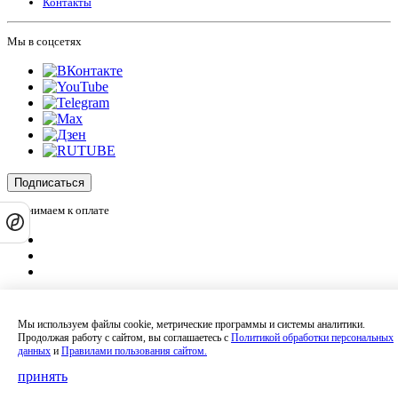
Контакты
Мы в соцсетях
Подписаться
Принимаем к оплате
Оплатить заказ
Оставляя на сайте свои контактные данные, Вы даете согласие на обработку
Мы используем файлы cookie, метрические программы и системы аналитики.
своих персональных данных в соответствии с
политикой
Продолжая работу с сайтом, вы соглашаетесь с
Политикой обработки персональных
конфиденциальности
.
данных
и
Правилами пользования сайтом.
Сайт не является публичной офертой и носит информационный характер.
Политика обработки персональных данных
,
Согласие на обработку
принять
персональных данных
,
Согласие на получение рекламных материалов
.