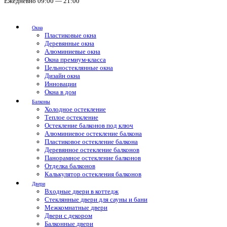
Ежедневно 09:00 — 21:00
Окна
Пластиковые окна
Деревянные окна
Алюминиевые окна
Окна премиум-класса
Цельностеклянные окна
Дизайн окна
Инновации
Окна в дом
Балконы
Холодное остекление
Теплое остекление
Остекление балконов под ключ
Алюминиевое остекление балкона
Пластиковое остекление балкона
Деревянное остекление балконов
Панорамное остекление балконов
Отделка балконов
Калькулятор остекления балконов
Двери
Входные двери в коттедж
Стеклянные двери для сауны и бани
Межкомнатные двери
Двери с декором
Балконные двери