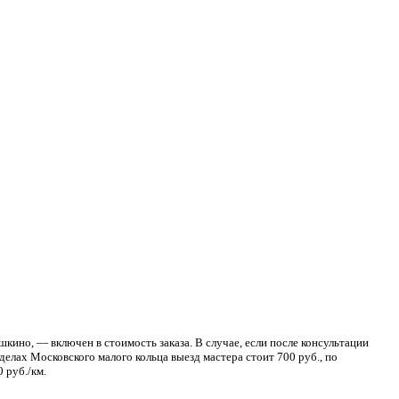
кино, — включен в стоимость заказа. В случае, если после консультации
делах Московского малого кольца выезд мастера стоит 700 руб., по
 руб./км.