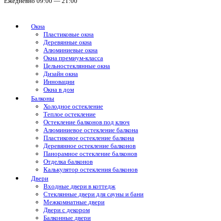
Ежедневно 09:00 — 21:00
Окна
Пластиковые окна
Деревянные окна
Алюминиевые окна
Окна премиум-класса
Цельностеклянные окна
Дизайн окна
Инновации
Окна в дом
Балконы
Холодное остекление
Теплое остекление
Остекление балконов под ключ
Алюминиевое остекление балкона
Пластиковое остекление балкона
Деревянное остекление балконов
Панорамное остекление балконов
Отделка балконов
Калькулятор остекления балконов
Двери
Входные двери в коттедж
Стеклянные двери для сауны и бани
Межкомнатные двери
Двери с декором
Балконные двери