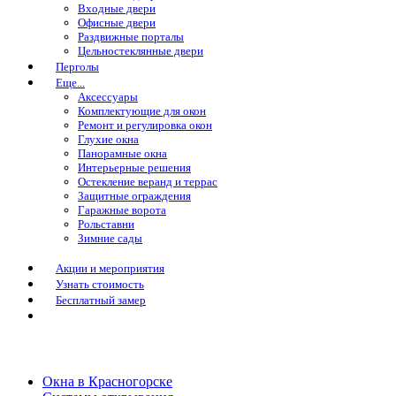
Входные двери
Офисные двери
Раздвижные порталы
Цельностеклянные двери
Перголы
Еще...
Аксессуары
Комплектующие для окон
Ремонт и регулировка окон
Глухие окна
Панорамные окна
Интерьерные решения
Остекление веранд и террас
Защитные ограждения
Гаражные ворота
Рольставни
Зимние сады
Акции и мероприятия
Узнать стоимость
Бесплатный замер
Окна в Красногорске