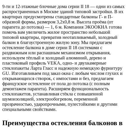
9-ти и 12-этажные блочные дома серии II 18 — одни из самых
распространенных в Москве зданий типовой застройки. В их
квартирах предусмотрены стандартные балконы Г- и П-
образной формы, размером 3,2х0,8 м. Высота проёма (от
парапета до потолка) — 1, 6 м. Компания ЭКООКНА готова
помочь вам увеличить жилое пространство небольшой
типовой квартиры, превратив неотапливаемый, холодный
балкон в благоустроенную жилую зону. Мы предлагаем
остекление балкона в доме серии II 18 системами с
раздвижным или распашным механизмом открывания,
используем тёплый и холодный алюминий, дерево и
пластиковый профиль VEKA, одно- и двухкамерные
стеклопакеты Ларта Гласс и надежную немецкую фурнитуру
GU. Изготавливаем под заказ окна с любым числом глухих и
открывающихся створок, с импостами и без, предлагаем
французское остекление от пола до потолка (с полным
демонтажем парапета). Расширяем функциональность
стеклопакетов, устанавливая стёкла с повышенной
шумоизоляцией, электрообогревом, переменной
прозрачностью, ударопрочными, пулестойкими и другими
специальными свойствами.
Преимущества остекления балконов в