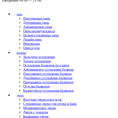
Ежедневно 09:00 — 21:00
Окна
Пластиковые окна
Деревянные окна
Алюминиевые окна
Окна премиум-класса
Цельностеклянные окна
Дизайн окна
Инновации
Окна в дом
Балконы
Холодное остекление
Теплое остекление
Остекление балконов под ключ
Алюминиевое остекление балкона
Пластиковое остекление балкона
Деревянное остекление балконов
Панорамное остекление балконов
Отделка балконов
Калькулятор остекления балконов
Двери
Входные двери в коттедж
Стеклянные двери для сауны и бани
Межкомнатные двери
Двери с декором
Балконные двери