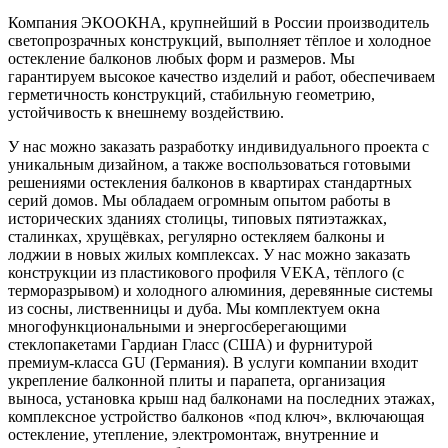
Компания ЭКООКНА, крупнейший в России производитель
светопрозрачных конструкций, выполняет тёплое и холодное
остекление балконов любых форм и размеров. Мы
гарантируем высокое качество изделий и работ, обеспечиваем
герметичность конструкций, стабильную геометрию,
устойчивость к внешнему воздействию.
У нас можно заказать разработку индивидуального проекта с
уникальным дизайном, а также воспользоваться готовыми
решениями остекления балконов в квартирах стандартных
серий домов. Мы обладаем огромным опытом работы в
исторических зданиях столицы, типовых пятиэтажках,
сталинках, хрущёвках, регулярно остекляем балконы и
лоджии в новых жилых комплексах. У нас можно заказать
конструкции из пластикового профиля VEKA, тёплого (с
терморазрывом) и холодного алюминия, деревянные системы
из сосны, лиственницы и дуба. Мы комплектуем окна
многофункциональными и энергосберегающими
стеклопакетами Гардиан Гласс (США) и фурнитурой
премиум-класса GU (Германия). В услуги компании входит
укрепление балконной плиты и парапета, организация
выноса, установка крыш над балконами на последних этажах,
комплексное устройство балконов «под ключ», включающая
остекление, утепление, электромонтаж, внутренние и