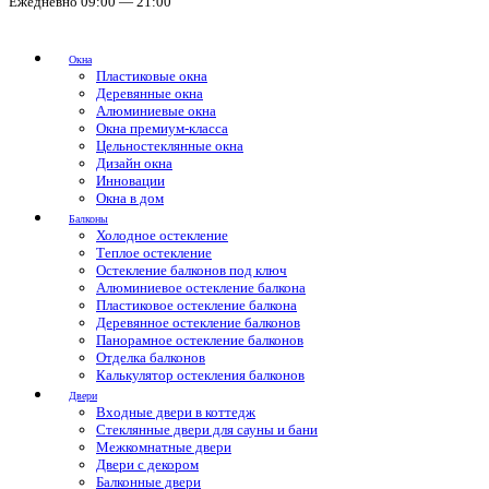
Ежедневно 09:00 — 21:00
Окна
Пластиковые окна
Деревянные окна
Алюминиевые окна
Окна премиум-класса
Цельностеклянные окна
Дизайн окна
Инновации
Окна в дом
Балконы
Холодное остекление
Теплое остекление
Остекление балконов под ключ
Алюминиевое остекление балкона
Пластиковое остекление балкона
Деревянное остекление балконов
Панорамное остекление балконов
Отделка балконов
Калькулятор остекления балконов
Двери
Входные двери в коттедж
Стеклянные двери для сауны и бани
Межкомнатные двери
Двери с декором
Балконные двери