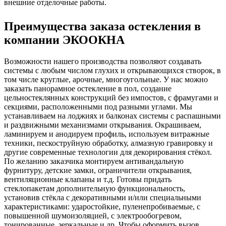
внешние отделочные работы.
Преимущества заказа остекления в
компании ЭКООКНА
Возможности нашего производства позволяют создавать
системы с любым числом глухих и открывающихся створок, в
том числе круглые, арочные, многоугольные. У нас можно
заказать панорамное остекление в пол, создание
цельностеклянных конструкций без импостов, с фрамугами и
секциями, расположенными под разными углами. Мы
устанавливаем на лоджиях и балконах системы с распашными
и раздвижными механизмами открывания. Окрашиваем,
ламинируем и анодируем профиль, используем витражные
техники, пескоструйную обработку, алмазную гравировку и
другие современные технологии для декорирования стёкол.
По желанию заказчика монтируем антивандальную
фурнитуру, детские замки, ограничители открывания,
вентиляционные клапаны и т.д. Готовы придать
стеклопакетам дополнительную функциональность,
установив стёкла с декоративными и/или специальными
характеристиками: ударостойкие, пуленепробиваемые, с
повышенной шумоизоляцией, с электрообогревом,
тонированные, зеркальные и др. Чтобы оформить вызов