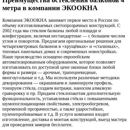
метра в компании ЭКООКНА
Компания ЭКООКНА занимает первое место в России по
объему изготавливаемых светопрозрачных конструкций. С
2002 года мы стеклим балконы любой площади и
конфигурации, включая нестандартные — с большим числом
углов и поворотов. Предлагаем оригинальные решения для
четырехметровых балконов в «хрущёвках» и «сталинках»,
типовых панельных домах и современных новостройках.
Наше производство оснащено европейским
автоматизированным оборудованием, которое позволяет
изготавливать по доступной цене оконные блоки любой
формы и размера — арочные, трапециевидные,
многоугольные и т.д. Мы используем различные методики
декорирования — окрашиваем и ламинируем профиль,
тонируем стёкла, создаем витражи, наносим алмазную
гравировку и пр. Придаем стеклопакетам дополнительную
функциональность, устанавливая стёкла с повышенными
шумопоглощающими свойствами, электрообогревом,
переменной прозрачностью, а также ударостойкие,
пуленепробиваемые и т.д. В услуги компании входит
изготовление, доставка и монтаж конструкций, выезд мастера
для проведения замеров бесплатен.