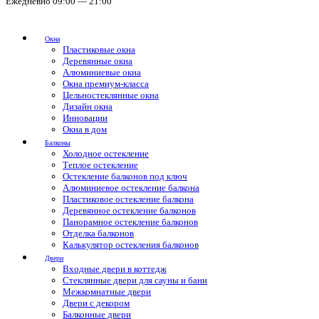
Ежедневно 09:00 — 21:00
Окна
Пластиковые окна
Деревянные окна
Алюминиевые окна
Окна премиум-класса
Цельностеклянные окна
Дизайн окна
Инновации
Окна в дом
Балконы
Холодное остекление
Теплое остекление
Остекление балконов под ключ
Алюминиевое остекление балкона
Пластиковое остекление балкона
Деревянное остекление балконов
Панорамное остекление балконов
Отделка балконов
Калькулятор остекления балконов
Двери
Входные двери в коттедж
Стеклянные двери для сауны и бани
Межкомнатные двери
Двери с декором
Балконные двери