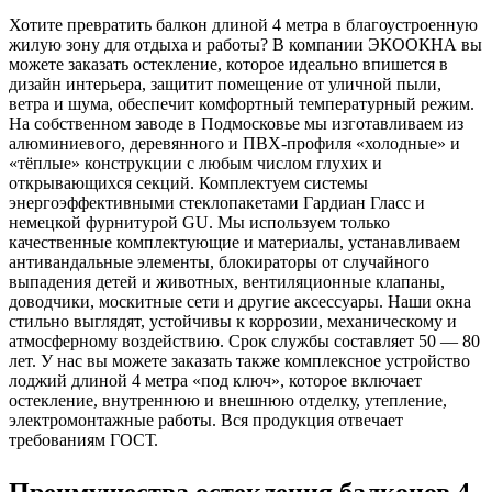
Хотите превратить балкон длиной 4 метра в благоустроенную
жилую зону для отдыха и работы? В компании ЭКООКНА вы
можете заказать остекление, которое идеально впишется в
дизайн интерьера, защитит помещение от уличной пыли,
ветра и шума, обеспечит комфортный температурный режим.
На собственном заводе в Подмосковье мы изготавливаем из
алюминиевого, деревянного и ПВХ-профиля «холодные» и
«тёплые» конструкции с любым числом глухих и
открывающихся секций. Комплектуем системы
энергоэффективными стеклопакетами Гардиан Гласс и
немецкой фурнитурой GU. Мы используем только
качественные комплектующие и материалы, устанавливаем
антивандальные элементы, блокираторы от случайного
выпадения детей и животных, вентиляционные клапаны,
доводчики, москитные сети и другие аксессуары. Наши окна
стильно выглядят, устойчивы к коррозии, механическому и
атмосферному воздействию. Срок службы составляет 50 — 80
лет. У нас вы можете заказать также комплексное устройство
лоджий длиной 4 метра «под ключ», которое включает
остекление, внутреннюю и внешнюю отделку, утепление,
электромонтажные работы. Вся продукция отвечает
требованиям ГОСТ.
Преимущества остекления балконов 4